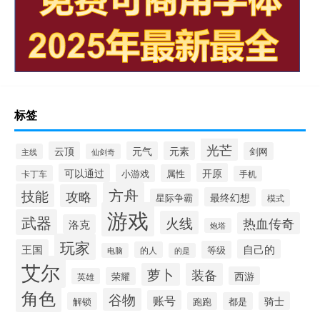
标签
光芒
云顶
元气
元素
剑网
主线
仙剑奇
开原
可以通过
小游戏
属性
卡丁车
手机
方舟
技能
攻略
最终幻想
星际争霸
模式
游戏
武器
火线
热血传奇
洛克
炮塔
玩家
王国
自己的
等级
的人
电脑
的是
艾尔
萝卜
装备
西游
荣耀
英雄
角色
谷物
账号
骑士
解锁
跑跑
都是