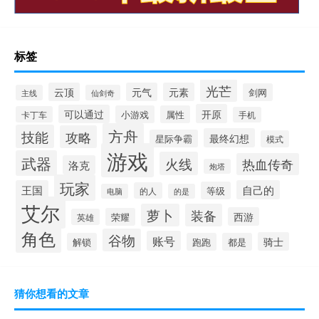
标签
光芒
云顶
元气
元素
剑网
主线
仙剑奇
开原
可以通过
小游戏
属性
卡丁车
手机
方舟
技能
攻略
最终幻想
星际争霸
模式
游戏
武器
火线
热血传奇
洛克
炮塔
玩家
王国
自己的
等级
的人
电脑
的是
艾尔
萝卜
装备
西游
荣耀
英雄
角色
谷物
账号
骑士
解锁
跑跑
都是
猜你想看的文章