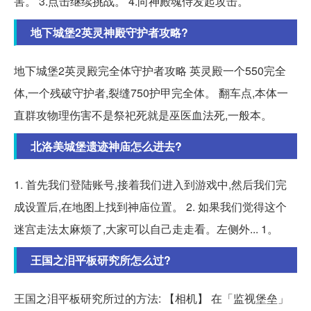
害。 3.点击继续挑战。 4.向神殿魂侍发起攻击。
地下城堡2英灵神殿守护者攻略?
地下城堡2英灵殿完全体守护者攻略 英灵殿一个550完全
体,一个残破守护者,裂缝750护甲完全体。 翻车点,本体一
直群攻物理伤害不是祭祀死就是巫医血法死,一般本。
北洛美城堡遗迹神庙怎么进去?
1. 首先我们登陆账号,接着我们进入到游戏中,然后我们完
成设置后,在地图上找到神庙位置。 2. 如果我们觉得这个
迷宫走法太麻烦了,大家可以自己走走看。左侧外... 1。
王国之泪平板研究所怎么过?
王国之泪平板研究所过的方法: 【相机】 在「监视堡垒」