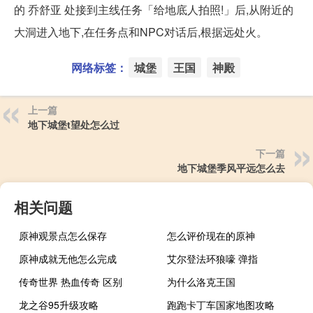
的 乔舒亚 处接到主线任务「给地底人拍照!」后,从附近的
大洞进入地下,在任务点和NPC对话后,根据远处火。
网络标签：
城堡
王国
神殿
上一篇
地下城堡t望处怎么过
下一篇
地下城堡季风平远怎么去
相关问题
原神观景点怎么保存
怎么评价现在的原神
原神成就无他怎么完成
艾尔登法环狼嚎 弹指
传奇世界 热血传奇 区别
为什么洛克王国
龙之谷95升级攻略
跑跑卡丁车国家地图攻略