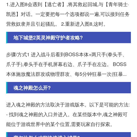
1.进入图8会遇到【逃亡者】,将其救起回城,与【青年骑士·
凯恩】对话。一定要把每一个选项都说一遍,可以接到任务
营救奴隶并且引起骚乱。 2.重新进入图8,这时。
地下城堡2英灵神殿守护者攻略?
步骤/方式1 进入战斗后看到BOSS本体+两只手(拳头手、
爪子手),拳头手在手机屏幕右边、爪子手在左边。 BOSS
本体施放魔法群攻或物理群攻、每5分钟狂暴一次(狂暴...
魂之神殿怎么开?
进入魂之神殿的方法取决于游戏版本。以下是可能的方法:
- 找到魂之神殿的入口并进入。在某些版本中,魂之神殿可
能位于游戏世界中的某个位置,需要玩家自行探索。