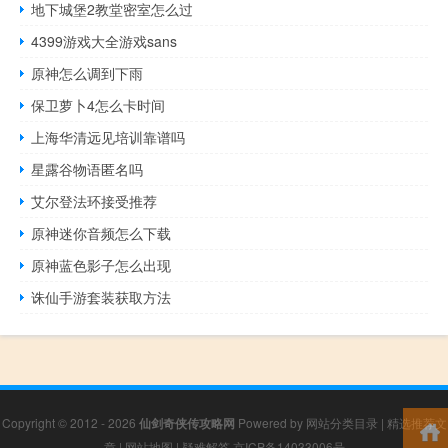
地下城堡2教堂密室怎么过
4399游戏大全游戏sans
原神怎么调到下雨
保卫萝卜4怎么卡时间
上海华清远见培训靠谱吗
星露谷物语匿名吗
艾尔登法环接受推荐
原神迷你音频怎么下载
原神蓝色影子怎么出现
诛仙手游套装获取方法
Copyright © 2012 - 2026
仙剑奇侠传攻略网
Powered by
网站分类目录
|
精选推荐文
章
|
网站地图
|
疑难解答
京ICP备14033006号