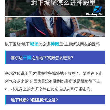
城堡
神殿
以下围绕“地下
怎么进
里”主题解决网友的困惑
王国
塞尔达
之泪地下宫殿怎么进去?
塞尔达传说王国之泪海拉鲁城堡地下攻略 1、随着往下走,
瘴气会越来越浓,因为是没有受到伤害所以是继续往下走。
2、林克身上的大师之剑在发光,自从封印了袭击海。
地下城堡2 9图圣殿怎么进?