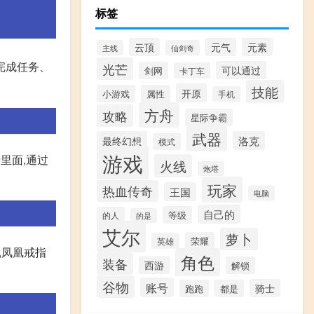
标签
云顶
元气
元素
主线
仙剑奇
完成任务、
光芒
可以通过
剑网
卡丁车
技能
开原
小游戏
属性
手机
方舟
攻略
星际争霸
武器
最终幻想
洛克
模式
游戏
里面,通过
火线
炮塔
玩家
热血传奇
王国
电脑
自己的
等级
的人
的是
艾尔
萝卜
荣耀
英雄
,凤凰戒指
角色
装备
西游
解锁
谷物
账号
骑士
跑跑
都是