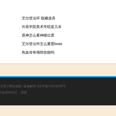
艾尔登法环 隐藏道具
许昌学院美术学院是几本
原神怎么看神瞳位置
艾尔登法环怎么重置boss
热血传奇领悟技能吗
荐文章
|
网站地图
|
疑难解答
京ICP备14033006号
，我们会及时纠正，谢谢