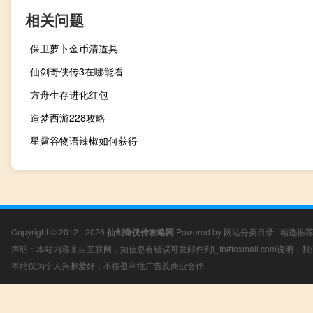
相关问题
保卫萝卜金币清道具
仙剑奇侠传3在哪能看
方舟生存进化红包
造梦西游228攻略
星露谷物语辣椒如何获得
Copyright © 2012 - 2026
仙剑奇侠传攻略网
Powered by
网站分类目录
|
精选推
声明：本站内容来自互联网，如信息有错误可发邮件到f_fb#foxmail.com说明
本站仅为个人兴趣爱好，不接盈利性广告及商业合作