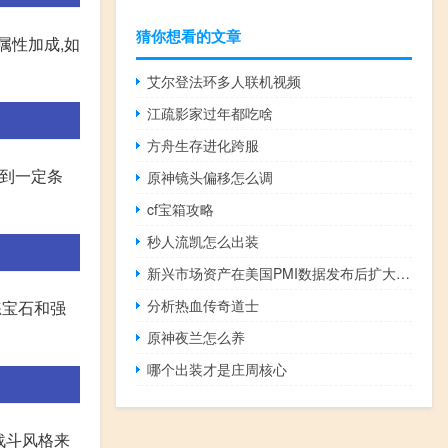
猜你想看的文章
属性加成,如
艾尔登法环多人联机视频
江疏影家过年都吃啥
方舟生存进化跨服
达到一定条
原神镜头偏移怎么调
cf宝箱攻略
秒人流凯怎么出装
新兴市场资产在美国PMI数据发布后扩大涨幅
分析热血传奇道士
练宝石和强
原神夜兰怎么养
哪个出装才是庄周核心
战斗风格来