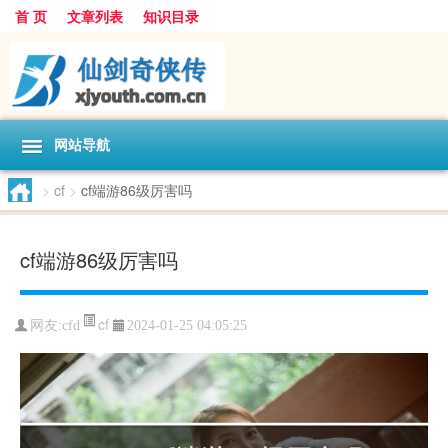
首 页
文章列表
知识目录
网站导航
>
cf
>
cf端游86级厉害吗
cf端游86级厉害吗
cf
网友:
cfd
2024-01-25 04:05:25