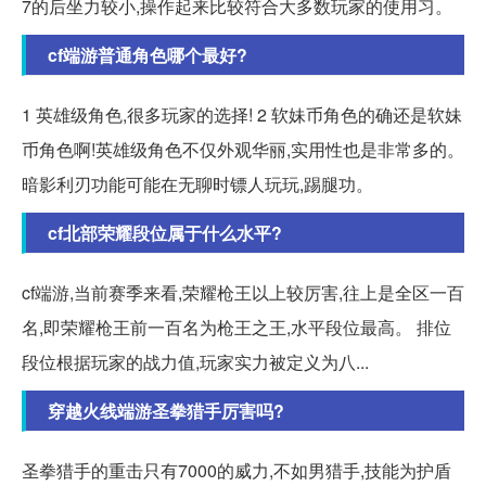
7的后坐力较小,操作起来比较符合大多数玩家的使用习。
cf端游普通角色哪个最好?
1 英雄级角色,很多玩家的选择! 2 软妹币角色的确还是软妹
币角色啊!英雄级角色不仅外观华丽,实用性也是非常多的。
暗影利刃功能可能在无聊时镖人玩玩,踢腿功。
cf北部荣耀段位属于什么水平?
cf端游,当前赛季来看,荣耀枪王以上较厉害,往上是全区一百
名,即荣耀枪王前一百名为枪王之王,水平段位最高。 排位
段位根据玩家的战力值,玩家实力被定义为八...
穿越火线端游圣拳猎手厉害吗?
圣拳猎手的重击只有7000的威力,不如男猎手,技能为护盾