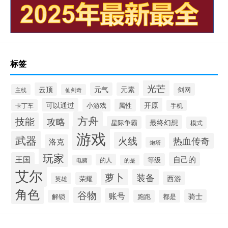
标签
光芒
云顶
元气
元素
剑网
主线
仙剑奇
开原
可以通过
小游戏
属性
卡丁车
手机
方舟
技能
攻略
最终幻想
星际争霸
模式
游戏
武器
火线
热血传奇
洛克
炮塔
玩家
王国
自己的
等级
的人
电脑
的是
艾尔
萝卜
装备
西游
荣耀
英雄
角色
谷物
账号
骑士
解锁
跑跑
都是