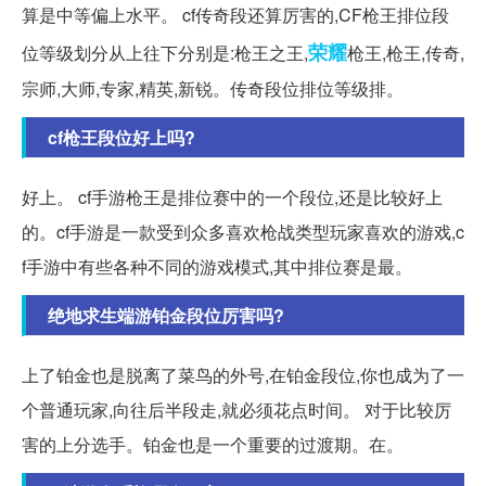
算是中等偏上水平。 cf传奇段还算厉害的,CF枪王排位段
荣耀
位等级划分从上往下分别是:枪王之王,
枪王,枪王,传奇,
宗师,大师,专家,精英,新锐。传奇段位排位等级排。
cf枪王段位好上吗?
好上。 cf手游枪王是排位赛中的一个段位,还是比较好上
的。cf手游是一款受到众多喜欢枪战类型玩家喜欢的游戏,c
f手游中有些各种不同的游戏模式,其中排位赛是最。
绝地求生端游铂金段位厉害吗?
上了铂金也是脱离了菜鸟的外号,在铂金段位,你也成为了一
个普通玩家,向往后半段走,就必须花点时间。 对于比较厉
害的上分选手。铂金也是一个重要的过渡期。在。